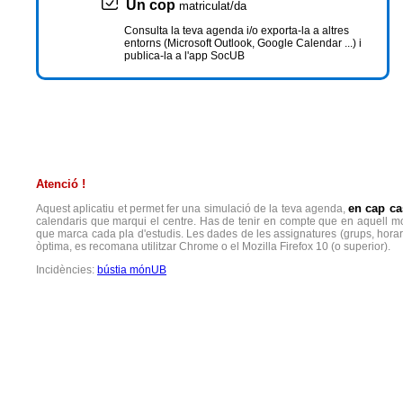
Un cop
matriculat/da
Consulta la teva agenda i/o exporta-la a altres
entorns (Microsoft Outlook, Google Calendar ...) i
publica-la a l'app SocUB
Atenció !
en cap ca
Aquest aplicatiu et permet fer una simulació de la teva agenda,
calendaris que marqui el centre. Has de tenir en compte que en aquell mome
que marca cada pla d'estudis. Les dades de les assignatures (grups, horari
òptima, es recomana utilitzar Chrome o el Mozilla Firefox 10 (o superior).
Incidències:
bústia mónUB