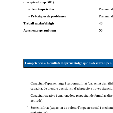
(Excepte el grup GIE.)
- Teoricopràctica
Presencia
- Pràctiques de problemes
Presencia
Treball tutelat/dirigit
40
Aprenentatge autònom
50
Competències / Resultats d'aprenentatge que es desenvolupen
-
Capacitat d'aprenentatge i responsabilitat (capacitat d'anàlisi
capacitat de prendre decisions i d'adaptació a noves situacio
-
Capacitat creativa i emprenedora (capacitat de formular, disse
actituds).
-
Sostenibilitat (capacitat de valorar l'impacte social i mediam
sistèmiques).