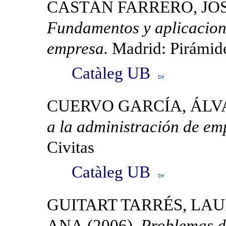
CASTÁN FARRERO, JOS
Fundamentos y aplicacione
empresa.
Madrid: Pirámid
Catàleg UB
CUERVO GARCÍA, ÁL
a la administración de em
Civitas
Catàleg UB
GUITART TARRÉS, LA
ANA (2006).
Problemas d