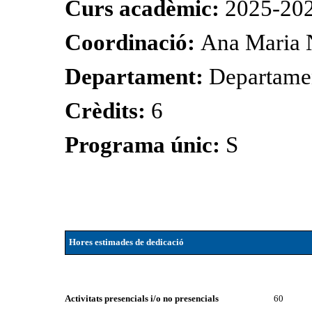
Curs acadèmic:
2025-20
Coordinació:
Ana Maria 
Departament:
Departame
Crèdits:
6
Programa únic:
S
Hores estimades de dedicació
Activitats presencials i/o no presencials
60