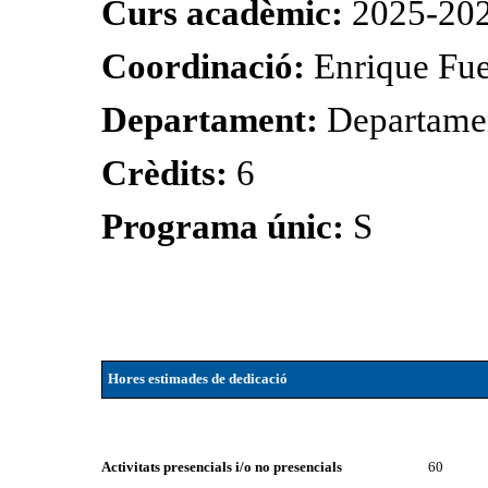
Curs acadèmic:
2025-20
Coordinació:
Enrique Fu
Departament:
Departame
Crèdits:
6
Programa únic:
S
Hores estimades de dedicació
Activitats presencials i/o no presencials
60