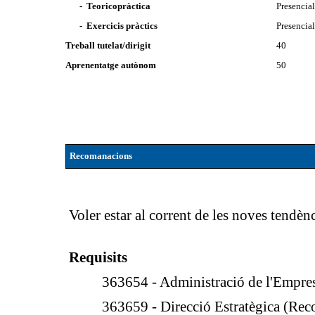
- Teoricopràctica
Presencia
- Exercicis pràctics
Presencia
Treball tutelat/dirigit
40
Aprenentatge autònom
50
Recomanacions
Voler estar al corrent de les noves tendènc
Requisits
363654 - Administració de l'Empr
363659 - Direcció Estratègica (Re