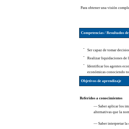
Para obtener una visión complet
Competencias / Resultados de
-
Ser capaz de tomar decisio
-
Realizar liquidaciones de l
-
Identificar los agentes ec
económicas conociendo tod
Objetivos de aprendizaje
Referidos a conocimientos
— Saber aplicar los im
alternativas que la no
— Saber interpretar la