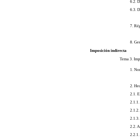
6.2. 
6.3. 
7. Ré
8. Ge
Imposición indirecta
Tema 3. Imp
1. No
2. He
2.1. 
2.1.1
2.1.2
2.1.3
2.2. 
2.2.1