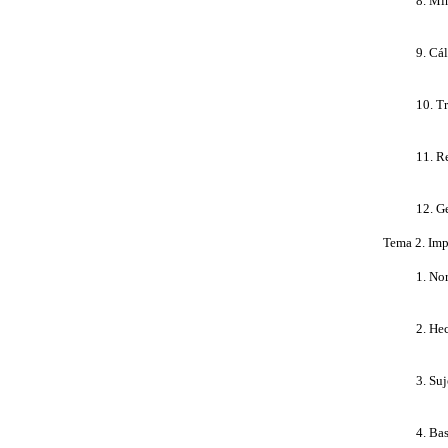
8. Mí
9. Cá
10. T
11. R
12. G
Tema 2. Imp
1. No
2. He
3. Su
4. Ba