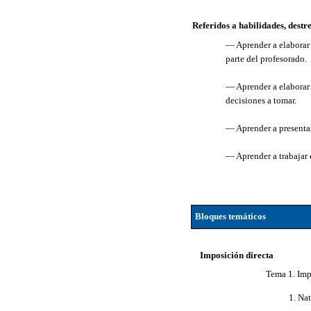
Referidos a habilidades, destr
— Aprender a elaborar 
parte del profesorado.
— Aprender a elaborar 
decisiones a tomar.
— Aprender a presentar
— Aprender a trabajar 
Bloques temáticos
Imposición directa
Tema 1. Impu
1. Na