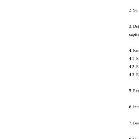
2. Su
3. De
capit
4. Re
4.1. 
4.2. 
4.3. 
5. Re
6. In
7. Ba