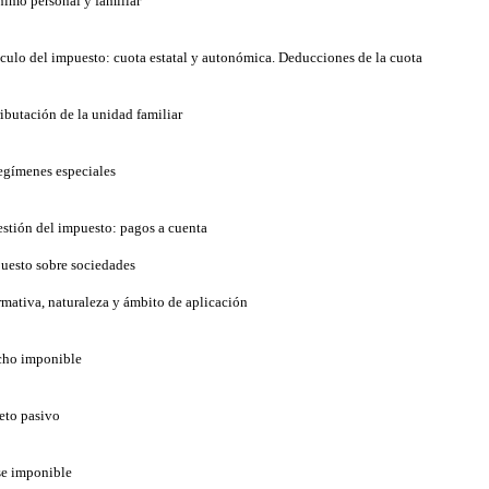
nimo personal y familiar
lculo del impuesto: cuota estatal y autonómica. Deducciones de la cuota
ributación de la unidad familiar
egímenes especiales
estión del impuesto: pagos a cuenta
uesto sobre sociedades
rmativa, naturaleza y ámbito de aplicación
cho imponible
jeto pasivo
se imponible