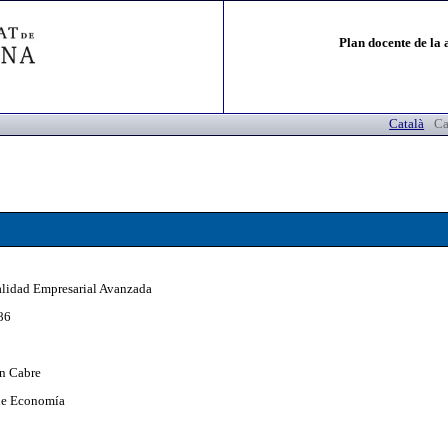
Plan docente de la 
Català
Ca
alidad Empresarial Avanzada
86
an Cabre
de Economía