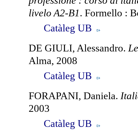
professione : corso di ital
livelo A2-B1
. Formello : 
Catàleg UB
DE GIULI, Alessandro.
Le
Alma, 2008
Catàleg UB
FORAPANI, Daniela.
Ital
2003
Catàleg UB