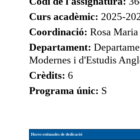
Codi de l'assignatura:
36
Curs acadèmic:
2025-20
Coordinació:
Rosa Maria 
Departament:
Departamen
Modernes i d'Estudis Angl
Crèdits:
6
Programa únic:
S
Hores estimades de dedicació