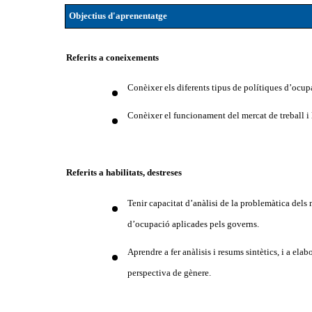
Objectius d'aprenentatge
Referits a coneixements
Conèixer els diferents tipus de polítiques d’ocup
Conèixer el funcionament del mercat de treball i 
Referits a habilitats, destreses
Tenir capacitat d’anàlisi de la problemàtica dels 
d’ocupació aplicades pels governs.
Aprendre a fer anàlisis i resums sintètics, i a el
perspectiva de gènere.