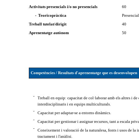
Activitats presencials i/o no presencials
60
- Teoricopràctica
Presencia
Treball tutelat/dirigit
40
Aprenentatge autònom
50
Competències / Resultats d'aprenentatge que es desenvolupen
-
Treball en equip: capacitat de col·laborar amb els altres i de
interdisciplinaris i en equips multiculturals.
-
Capacitat per adaptar-se a entorns dinàmics.
-
Capacitat per gestionar i assignar recursos, tant a escala pri
-
Coneixement i valoració de la naturalesa, fonts i usos de la 
tractament i l'anàlisi.