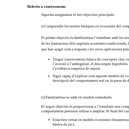
Referits a coneixements
Aquesta assignatura té tres objectius principals:
i) Comprendre les teories bàsiques en economia del co
El primer objectiu és familiaritzar l’estudiant amb les 
de les limitacions dels supòsits econòmics tradicionals, 
que han sorgit com a resposta i les seves aplicacions pràc
Tingui coneixements bàsics de conceptes clau com 
l’aversió a l’ambigüitat, el descompte hiperbòlic 
l’evidència empírica de suport.
Sigui capaç d’explicar com aquests models de co
descripció del comportament real en la presa de d
ii) Familiaritzar-se amb els models estàndards
El segon objectiu és proporcionar a l’estudiant una com
comportament pretenen refinar o ampliar. Al final del cur
Estar ben versat en models econòmics fonamentals 
bàsica de jocs.