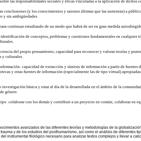
 sobre las responsabilidades sociales y éticas vinculadas a la aplicación de dichos 
 conclusiones (y los conocimientos y razones últimas que las sustentan) a público
ro y sin ambigüedades.
para continuar estudiando de un modo que habrá de ser en gran medida autodirigi
dentificación de conceptos, problemas y cuestiones fundamentales en cualquier ti
turales.
iencia del propio pensamiento, capacidad para reconocer y valorar teorías y puntos 
s y culturales.
formación: capacidad de extracción y síntesis de información a partir de fuentes di
otecas y otras fuentes de información (especialmente las de tipo virtual) apropiadas
investigación básica y estar al día de la desarrollada en el ámbito de la comunidad 
 de género.
po: colaborar con los demás y contribuir a un proyecto en común; colaborar en equ
ocimientos avanzados de las diferentes teorías y metodología
s de la globalizació
l trauma y de los estudios del posthumanismo, así como
el análisis de diferentes t
del instrumental filológico necesario para analizar textos complejos y llevar a cab