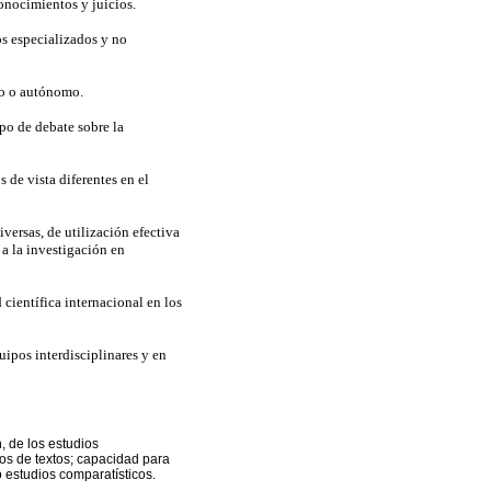
conocimientos y juicios.
s especializados y no
do o autónomo.
po de debate sobre la
de vista diferentes en el
versas, de utilización efectiva
 a la investigación en
científica internacional en los
ipos interdisciplinares y en
n, de los estudios
ipos de textos; capacidad para
o estudios comparatísticos.