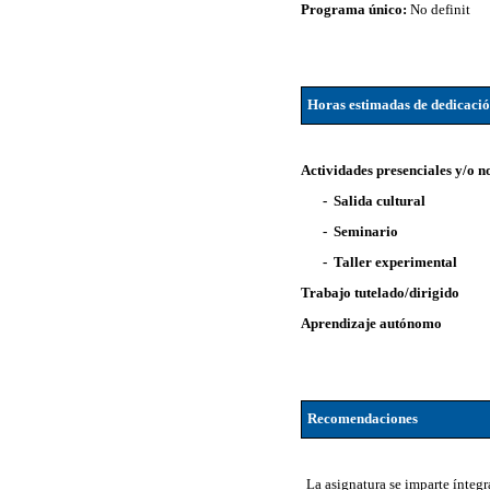
Programa único:
No definit
Horas estimadas de dedicaci
Actividades presenciales y/o n
- Salida cultural
- Seminario
- Taller experimental
Trabajo tutelado/dirigido
Aprendizaje autónomo
Recomendaciones
La asignatura se imparte íntegr