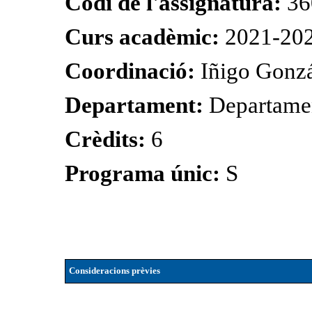
Codi de l'assignatura:
36
Curs acadèmic:
2021-20
Coordinació:
Iñigo Gonz
Departament:
Departamen
Crèdits:
6
Programa únic:
S
Consideracions prèvies