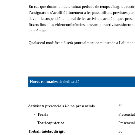
En cas que durant un determinat període de temps s’hagi de recórre
l’assignatura s’acollirà lliurement a les possibilitats previstes p
davant la suspensió temporal de les activitats acadèmiques prese
fitxers fins a les videoconferències, passant per activitats síncro
en pràctica.
Qualsevol modificació serà puntualment comunicada a l’alumnat
Hores estimades de dedicació
Activitats presencials i/o no presencials
50
- Teoria
Presencia
- Teoricopràctica
Presencia
Treball tutelat/dirigit
30