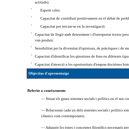
actituds).
-
Esperit crític.
-
Capacitat de contribuir positivament en el debat de probl
-
Capacitat per iniciar-se en la investigació.
-
Capacitat de llegir amb deteniment i d'interpretar textos pro
van produir.
-
Sensibilitat per la diversitat d'opinions, de pràctiques i de m
-
Capacitat d'identificar les qüestions de fons en diferents tipu
-
Capacitat d'atenció a les oportunitats d'emprar doctrines hist
Objectius d'aprenentatge
Referits a coneixements
— Situar els grans sistemes socials i polítics en el seu co
— Relacionar cada un dels sistemes socials i polítics est
clàssics com contemporanis.
— Adquirir les eines i conceptes filosòfics necessaris per 