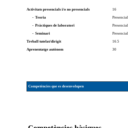
Activitats presencials i/o no presencials
16
- Teoria
Presencia
- Pràctiques de laboratori
Presencia
- Seminari
Presencia
Treball tutelat/dirigit
16.5
Aprenentatge autònom
30
Competències que es desenvolupen
Competències bàsiques