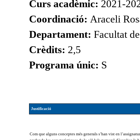
Curs acadèmic:
2021-20
Coordinació:
Araceli Ros
Departament:
Facultat d
Crèdits:
2,5
Programa únic:
S
Justificació
Com que alguns conceptes més generals s’han vist en l’assignatur