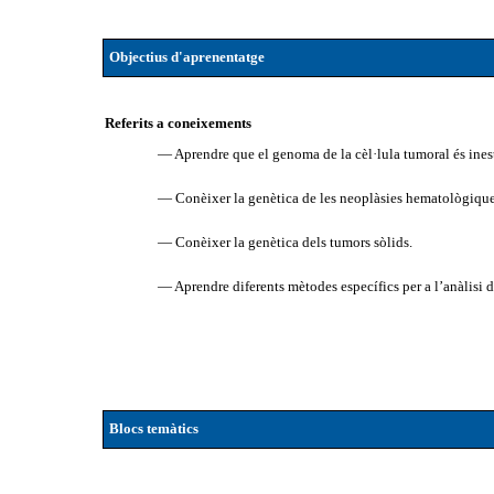
Objectius d'aprenentatge
Referits a coneixements
— Aprendre que el genoma de la cèl·lula tumoral és inest
— Conèixer la genètica de les neoplàsies hematològiques 
— Conèixer la genètica dels tumors sòlids.
— Aprendre diferents mètodes específics per a l’anàlisi d
Blocs temàtics