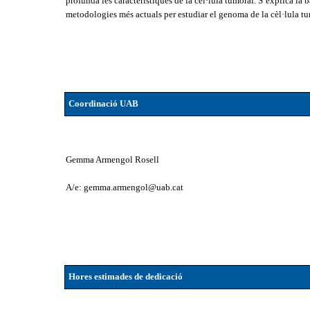
profunda les característiques de la cèl·lula tumoral. S’explica la
metodologies més actuals per estudiar el genoma de la cèl·lula tu
Coordinació UAB
Gemma Armengol Rosell
A/e: gemma.armengol@uab.cat
Hores estimades de dedicació