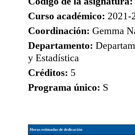
Código de la asignatura
Curso académico:
2021-
Coordinación:
Gemma Na
Departamento:
Departame
y Estadística
Créditos:
5
Programa único:
S
Horas estimadas de dedicación