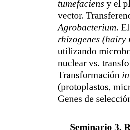
tumefaciens
y el p
vector. Transferen
Agrobacterium
. E
rhizogenes (hairy 
utilizando microb
nuclear vs. transf
Transformación
in
(protoplastos, mic
Genes de selecció
Seminario 3. Rev