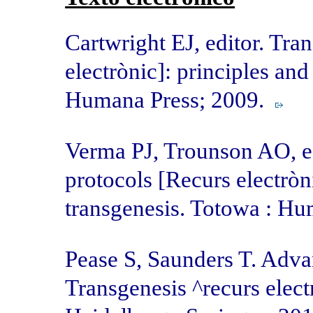
Cartwright EJ, editor. Tra
electrònic]: principles and
Humana Press; 2009.
Verma PJ, Trounson AO, ed
protocols [Recurs electrò
transgenesis. Totowa : H
Pease S, Saunders T. Adva
Transgenesis ^recurs elec