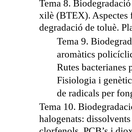
Tema 8. Biodegradació d
xilè (BTEX). Aspectes fi
degradació de toluè. P
Tema 9. Biodegrad
aromàtics policícli
Rutes bacterianes 
Fisiologia i genèt
de radicals per fong
Tema 10. Biodegradaci
halogenats: dissolvents
clorfenols, PCB’s i dio