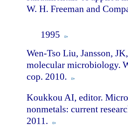
W. H. Freeman and Comp
1995
Wen-Tso Liu, Jansson, JK,
molecular microbiology.
cop. 2010.
Koukkou AI, editor. Micro
nonmetals: current resear
2011.