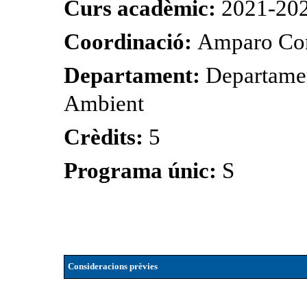
Curs acadèmic:
2021-20
Coordinació:
Amparo Cor
Departament:
Departamen
Ambient
Crèdits:
5
Programa únic:
S
Consideracions prèvies