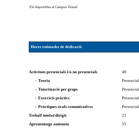
Els disponibles al Campus Virtual.
Hores estimades de dedicació
Activitats presencials i/o no presencials
49
- Teoria
Presencia
- Tutorització per grups
Presencia
- Exercicis pràctics
Presencia
- Pràctiques orals comunicatives
Presencia
Treball tutelat/dirigit
21
Aprenentatge autònom
55