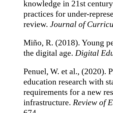
knowledge in 21st century 
practices for under-represe
review.
Journal of Curricu
Miño, R. (2018). Young peo
the digital age.
Digital Ed
Penuel, W. et al., (2020). 
education research with s
requirements for a new r
infrastructure.
Review of 
674.