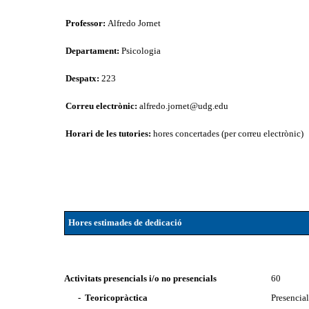
Professor:
Alfredo Jornet
Departament:
Psicologia
Despatx:
223
Correu electrònic:
alfredo.jornet@udg.edu
Horari de les tutories:
hores concertades (per correu electrònic)
Hores estimades de dedicació
Activitats presencials i/o no presencials
60
- Teoricopràctica
Presencia