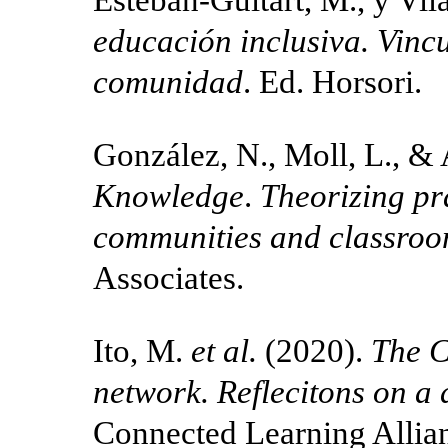
Esteban-Guitart, M., y Vila
educación inclusiva. Vincu
comunidad
. Ed. Horsori.
González, N., Moll, L., &
Knowledge
.
Theorizing pr
communities and classro
Associates.
Ito, M.
et al.
(2020).
The C
network. Reflecitons on a
Connected Learning Allia