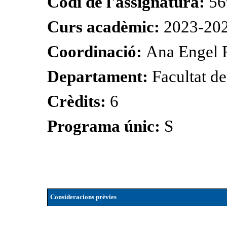
Codi de l'assignatura:
56
Curs acadèmic:
2023-20
Coordinació:
Ana Engel
Departament:
Facultat de
Crèdits:
6
Programa únic:
S
Consideracions prèvies