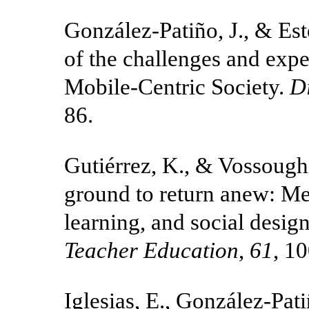
González-Patiño, J., & Es
of the challenges and expe
Mobile-Centric Society.
D
86.
Gutiérrez, K., & Vossoughi,
ground to return anew: Me
learning, and social desig
Teacher Education
,
61
, 1
Iglesias, E., González-Pati