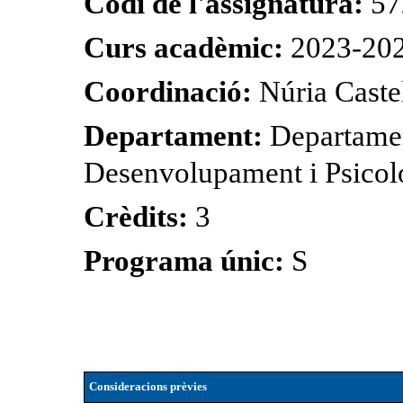
Codi de l'assignatura:
57
Curs acadèmic:
2023-20
Coordinació:
Núria Cast
Departament:
Departamen
Desenvolupament i Psicolo
Crèdits:
3
Programa únic:
S
Consideracions prèvies