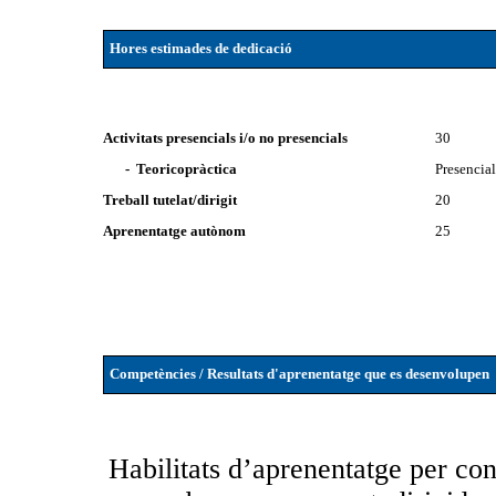
Hores estimades de dedicació
Activitats presencials i/o no presencials
30
- Teoricopràctica
Presencia
Treball tutelat/dirigit
20
Aprenentatge autònom
25
Competències / Resultats d'aprenentatge que es desenvolupen
Habilitats d’aprenentatge per co