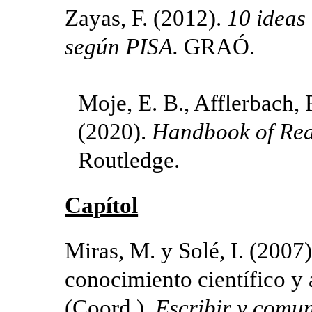
Zayas, F. (2012).
10 ideas
según PISA.
GRAÓ.
Moje, E. B., Afflerbach, P
(2020).
Handbook of Rea
Routledge.
Capítol
Miras, M. y Solé, I. (2007
conocimiento científico y
(Coord.),
Escribir y comun