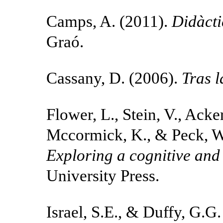
Camps, A. (2011).
Didàcti
Graó.
Cassany, D. (2006).
Tras l
Flower, L., Stein, V., Acke
Mccormick, K., & Peck, W
Exploring a cognitive and
University Press.
Israel, S.E., & Duffy, G.G