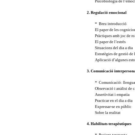
Psicobiologia de l’emoc
2. Regulació emocional
* Breu introducció
El paper de les cognici
Pràctiques amb joc de rol
El paper de l’estrès
Situacions del dia a dia
Estratègies de gestió de
Aplicació d’algunes estr
3. Comunicació interperson
* Comunicació: llenguat
Observació i anàlisi de 
Assertivitat i empatia
Practicar en el dia a dia
Expressar-se en públic
Sobre la realitat
4. Habilitats terapèutiques
* Pacient-terapeuta