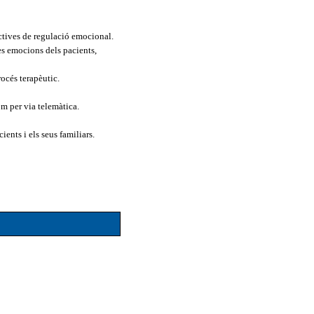
ctives de regulació emocional.
es emocions dels pacients,
rocés terapèutic.
m per via telemàtica.
ents i els seus familiars.