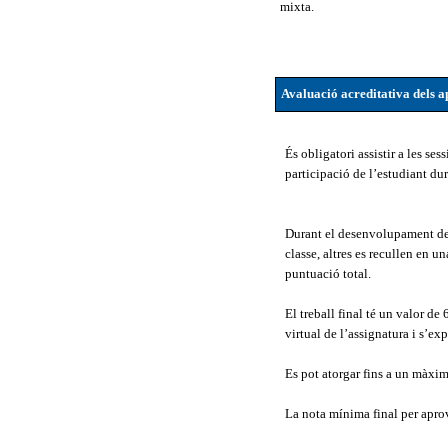
mixta.
Avaluació acreditativa dels a
És obligatori assistir a les ses
participació de l’estudiant du
Durant el desenvolupament de le
classe, altres es recullen en un
puntuació total.
El treball final té un valor de
virtual de l’assignatura i s’ex
Es pot atorgar fins a un màxim
La nota mínima final per aprov