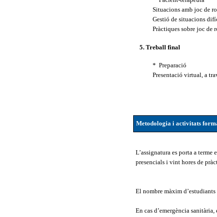
Situacions amb joc de ro
Gestió de sit
Pràctiques so
5. Treball final
* Preparació
Presentació virtual, a tr
Metodologia i activitats form
L’assignatura es porta a terme 
presencials i vint hores de pràc
El nombre màxim d’estudiants 
En cas d’emergència sanitària, 