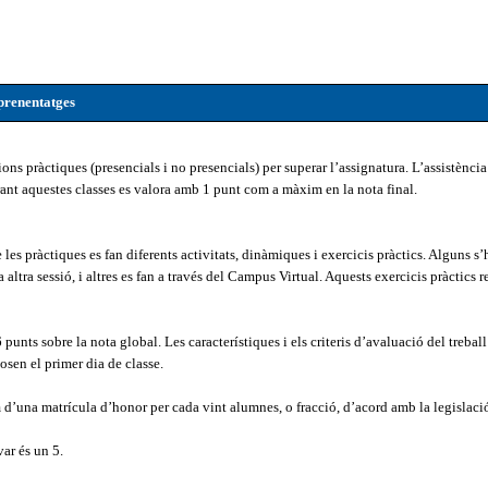
prenentatges
sions pràctiques (presencials i no presencials) per superar l’assignatura. L’assistència 
rant aquestes classes es valora amb 1 punt com a màxim en la nota final.
s pràctiques es fan diferents activitats, dinàmiques i exercicis pràctics. Alguns s’h
a altra sessió, i altres es fan a través del Campus Virtual. Aquests exercicis pràctics 
 6 punts sobre la nota global. Les característiques i els criteris d’avaluació del treb
posen el primer dia de classe.
 d’una matrícula d’honor per cada vint alumnes, o fracció, d’acord amb la legislaci
ar és un 5.