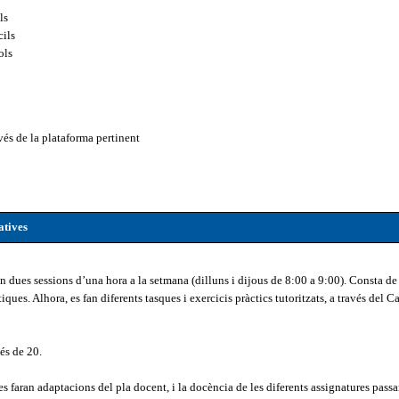
ls
uacions difícils
bre joc de rols
avés de la plataforma pertinent
atives
en dues sessions d’una hora a la setmana (dilluns i dijous de 8:00 a 9:00). Consta de
tiques. Alhora, es fan diferents tasques i exercicis pràctics tutoritzats, a través del 
és de 20.
es faran adaptacions del pla docent, i la docència de les diferents assignatures passa