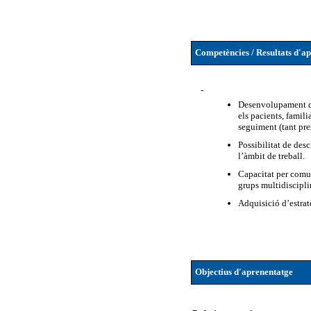
Competències / Resultats d'a
-
Desenvolupament d’
els pacients, famil
seguiment (tant pr
Possibilitat de desc
l’àmbit de treball.
Capacitat per comuni
grups multidiscipli
Adquisició d’estrat
Objectius d'aprenentatge