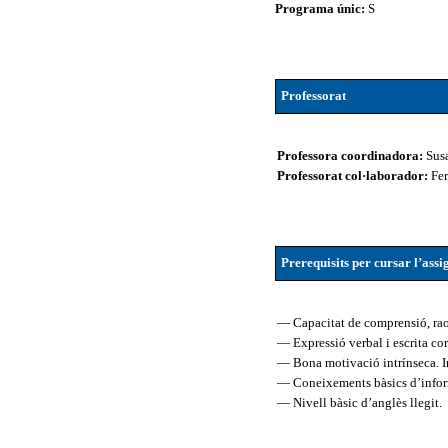
Programa únic:
S
Professorat
Professora coordinadora:
Sus
Professorat col·laborador:
Fe
Prerequisits per cursar l’ass
— Capacitat de comprensió, raon
— Expressió verbal i escrita cor
— Bona motivació intrínseca. In
— Coneixements bàsics d’informà
— Nivell bàsic d’anglès llegit.