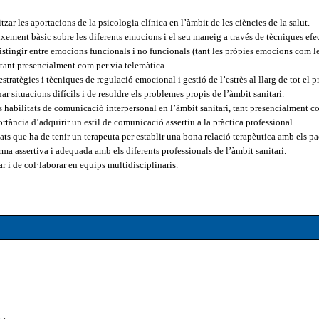
itzar les aportacions de la psicologia clínica en l’àmbit de les ciències de la salut.
ement bàsic sobre les diferents emocions i el seu maneig a través de tècniques efe
distingir entre emocions funcionals i no funcionals (tant les pròpies emocions com l
 tant presencialment com per via telemàtica.
stratègies i tècniques de regulació emocional i gestió de l’estrès al llarg de tot el p
r situacions difícils i de resoldre els problemes propis de l’àmbit sanitari.
abilitats de comunicació interpersonal en l’àmbit sanitari, tant presencialment co
ància d’adquirir un estil de comunicació assertiu a la pràctica professional.
ts que ha de tenir un terapeuta per establir una bona relació terapèutica amb els paci
a assertiva i adequada amb els diferents professionals de l’àmbit sanitari.
r i de col·laborar en equips multidisciplinaris.
l