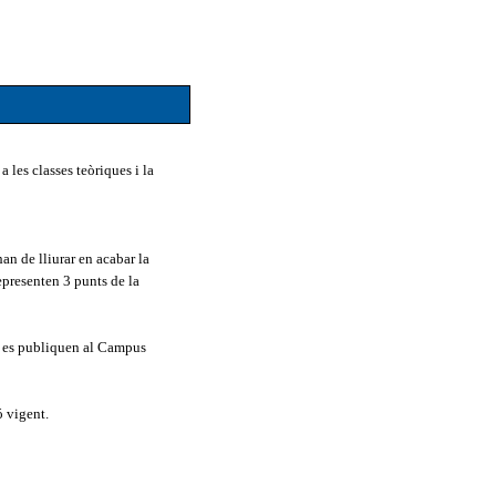
a les classes teòriques i la
an de lliurar en acabar la
representen 3 punts de la
all es publiquen al Campus
ó vigent.