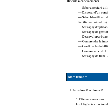
Referits a coneixements
— Saber apreciar i util
— Disposar d’un coneix
— Saber identificar i 
familiars o cuidadors),
— Ser capaç d’aplicar e
— Ser capaç de gestiona
— Desenvolupar bones h
— Comprendre la import
— Conèixer les habilita
— Comunicar-se de form
— Ser capaç de treballa
Blocs temàtics
1. Introducció a l’emoció
* Diferents emocions
Intel·ligència emociona