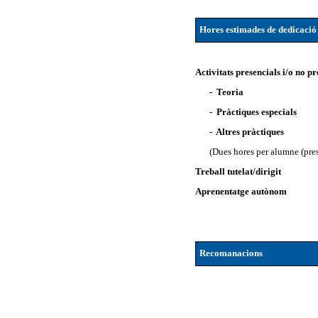
Hores estimades de dedicació
Activitats presencials i/o no pr
- Teoria
- Pràctiques especials
- Altres pràctiques
(Dues hores per alumne (pres
Treball tutelat/dirigit
Aprenentatge autònom
Recomanacions