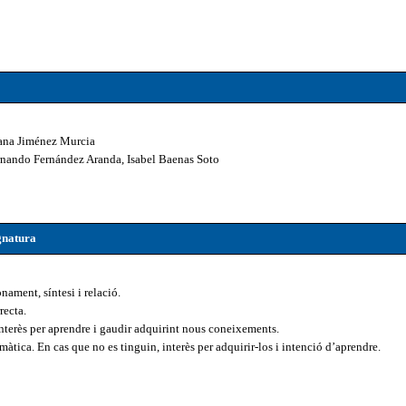
ana Jiménez Murcia
rnando Fernández Aranda, Isabel Baenas Soto
ignatura
ament, síntesi i relació.
recta.
terès per aprendre i gaudir adquirint nous coneixements.
tica. En cas que no es tinguin, interès per adquirir-los i intenció d’aprendre.