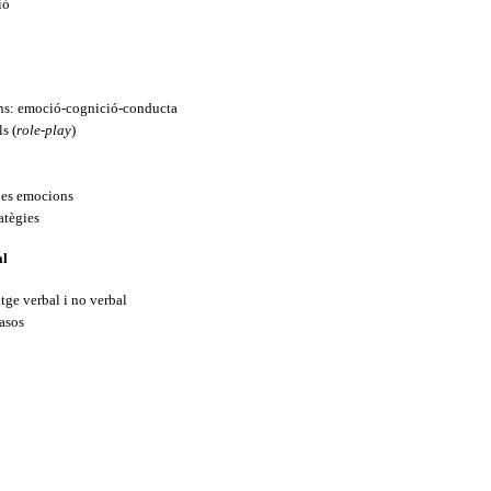
ió
ons: emoció-cognició-conducta
s (
role-play
)
 les emocions
atègies
al
ge verbal i no verbal
casos